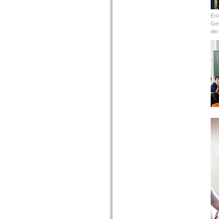
Erö
Ges
der