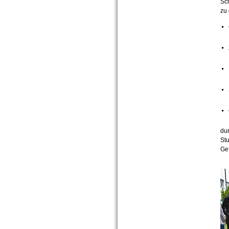
Sc
zu
dur
Stu
Gef