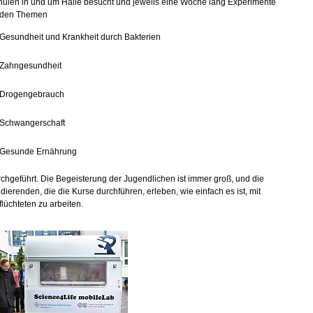
hulen in und um Halle besucht und jeweils eine Woche lang Experimente
 den Themen
Gesundheit und Krankheit durch Bakterien
Zahngesundheit
Drogengebrauch
Schwangerschaft
Gesunde Ernährung
chgeführt. Die Begeisterung der Jugendlichen ist immer groß, und die
dierenden, die die Kurse durchführen, erleben, wie einfach es ist, mit
lüchteten zu arbeiten.