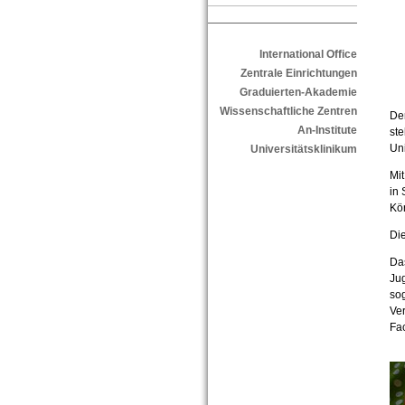
International Office
Zentrale Einrichtungen
Graduierten-Akademie
Wissenschaftliche Zentren
Der
An-Institute
ste
Uni
Universitätsklinikum
Mi
in
Kör
Die
Das
Jug
so
Ve
Fac