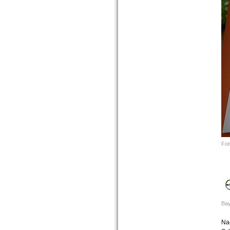
Fot
Bay
Na