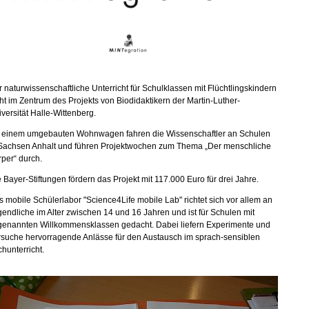
 naturwissenschaftliche Unterricht für Schulklassen mit Flüchtlingskindern
ht im Zentrum des Projekts von Biodidaktikern der Martin-Luther-
versität Halle-Wittenberg.
t einem umgebauten Wohnwagen fahren die Wissenschaftler an Schulen
 Sachsen Anhalt und führen Projektwochen zum Thema „Der menschliche
per“ durch.
 Bayer-Stiftungen fördern das Projekt mit 117.000 Euro für drei Jahre.
 mobile Schülerlabor "Science4Life mobile Lab" richtet sich vor allem an
endliche im Alter zwischen 14 und 16 Jahren und ist für Schulen mit
genannten Willkommensklassen gedacht. Dabei liefern Experimente und
rsuche hervorragende Anlässe für den Austausch im sprach-sensiblen
hunterricht.