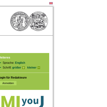
eiteres
Sprache:
English
Schrift:
größer
kleiner
ogin für Redakteure