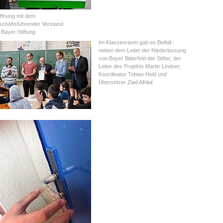
ffnung mit dem
chäftsführender Vorstand
 Bayer-Stiftung
Im Klassenraum gab es Beifall -
neben dem Leiter der Niederlassung
von Bayer Bitterfeld der Stifter, der
Leiter des Projekts Martin Lindner,
Koordinator Tobias Held und
Übersetzer Ziad Alhilal