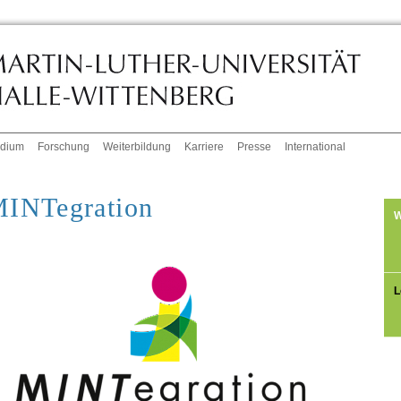
udium
Forschung
Weiterbildung
Karriere
Presse
International
INTegration
W
L