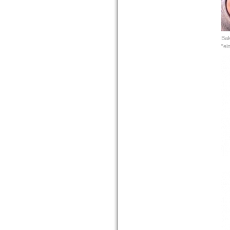
Bak
"ei