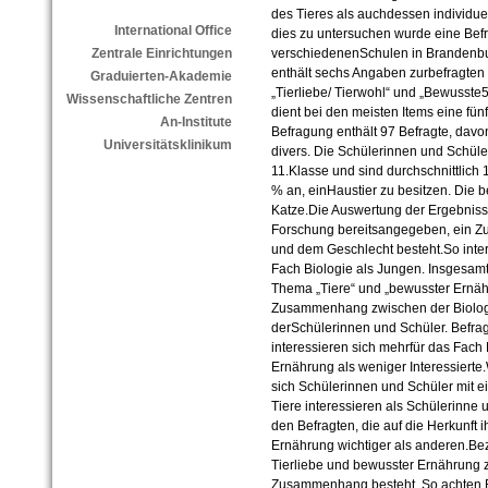
des Tieres als auchdessen individue
International Office
dies zu untersuchen wurde eine Bef
verschiedenenSchulen in Brandenbu
Zentrale Einrichtungen
enthält sechs Angaben zurbefragten
Graduierten-Akademie
„Tierliebe/ Tierwohl“ und „Bewusste
Wissenschaftliche Zentren
dient bei den meisten Items eine fün
An-Institute
Befragung enthält 97 Befragte, davo
Universitätsklinikum
divers. Die Schülerinnen und Schüler
11.Klasse und sind durchschnittlich 
% an, einHaustier zu besitzen. Die b
Katze.Die Auswertung der Ergebnisse
Forschung bereitsangegeben, ein 
und dem Geschlecht besteht.So inte
Fach Biologie als Jungen. Insgesamt
Thema „Tiere“ und „bewusster Ernähr
Zusammenhang zwischen der Biolog
derSchülerinnen und Schüler. Befrag
interessieren sich mehrfür das Fac
Ernährung als weniger Interessierte
sich Schülerinnen und Schüler mit 
Tiere interessieren als Schülerinne 
den Befragten, die auf die Herkunft 
Ernährung wichtiger als anderen.
Tierliebe und bewusster Ernährung 
Zusammenhang besteht. So achten B