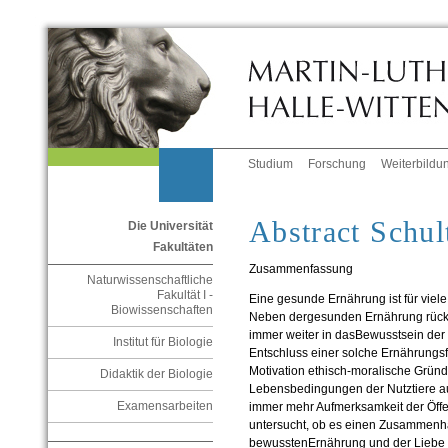
Studium
Forschung
Weiterbildu
Abstract Schul
Die Universität
Fakultäten
Zusammenfassung
Naturwissenschaftliche
Fakultät I -
Eine gesunde Ernährung ist für viel
Biowissenschaften
Neben dergesunden Ernährung rücke
immer weiter in dasBewusstsein der
Institut für Biologie
Entschluss einer solche Ernährungsf
Motivation ethisch-moralische Gründ
Didaktik der Biologie
Lebensbedingungen der Nutztiere au
Examensarbeiten
immer mehr Aufmerksamkeit der Öffent
untersucht, ob es einen Zusammenh
bewusstenErnährung und der Liebe z