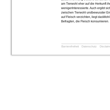
am Tierwohl eher auf die Herkunft ih
wenigerInteressierte. Auch ergibt s
zwischen Tierwohl undbewusster Ern
auf Fleisch verzichten, liegt dasWoh
Befragten, die Fleisch konsumieren.
Barrierefreiheit
Datenschutz
Disclaim