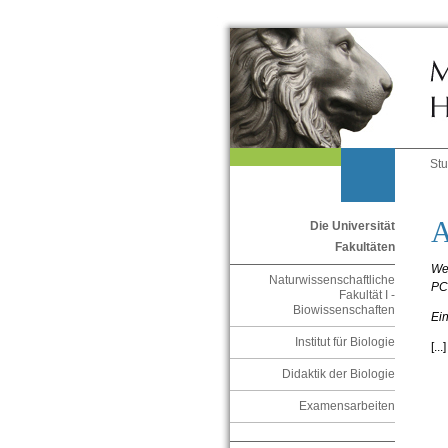
St
A
Die Universität
Fakultäten
Web
Naturwissenschaftliche
PC 
Fakultät I -
Biowissenschaften
Ein
Institut für Biologie
[...]
Didaktik der Biologie
Examensarbeiten