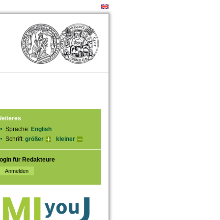
eiteres
Sprache:
English
Schrift:
größer
kleiner
ogin für Redakteure