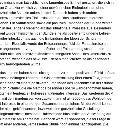
u müsste man tatsächlich eine längerfristige Einheit gestalten, die sich in
em Charakter wirklich von einer gewöhnlichen Biologieeinheit ohne
nzheitliche Aspekte unterscheidet. Dennoch haben sich andere
denzen hinsichtlich Einflussfaktoren auf das situationale Interesse
eben. Ein Vorinteresse sowie ein positives Empfinden der Stunde wirken
h in der Tendenz fördernd auf das situationale Interesse aus. Besonders
ont wurden hinsichtlich der Stunde eine als positiv empfundene Lehrer-
üler-Interaktion als auch die Einbindung der Ideen der Schüler im
erricht. Ebenfalls wurde der Entspannungseffekt der Fantasiereise als
hr angenehm hervorgehoben. Ruhe und Entspannung scheinen die
üler nicht als selbstverständlichen, integralen Aspekt des Unterrichts zu
rstehen, weshalb das bewusste Erleben möglicherweise als besonders
sitiv hervorgehoben wurde.
tasiereisen haben somit nicht generell zu einem positiveren Effekt auf das
eresse beitragen können als Wissensvermittlung über einen Text, jedoch
scheinend zu einem positiveren Empfinden des Abschnittes in der Stunde
 sich. Schüler, die die Methode besonders positiv wahrgenommen haben,
gten ein tendenziell höheres situationales Interesse. Das wiederum deckt
ch mit den Ergebnissen von Laukenmann et al. (2000), dass Wohlbefinden
d Interesse in einem engen Zusammenhang stehen. Mit der Arbeit konnte
der nicht geklärt werden, inwieweit eine ganzheitliche Gestaltung
des
logieunterrichts messbare Unterschiede hinsichtlich der Auswirkung auf
s Interesse am Thema hat. Dennoch wäre es spannend, dieser Frage in
rm einer anderen, verbesserten Studie noch einmal nachzugehen. Die