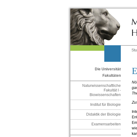
St
E
Die Universität
Fakultäten
Nö
Naturwissenschaftliche
ga
Fakultät I -
The
Biowissenschaften
Zu
Institut für Biologie
Int
Didaktik der Biologie
Ent
Emo
Examensarbeiten
wie
kan