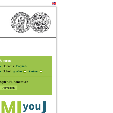
eiteres
Sprache:
English
Schrift:
größer
kleiner
ogin für Redakteure