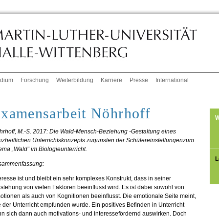
udium
Forschung
Weiterbildung
Karriere
Presse
International
xamensarbeit Nöhrhoff
W
hrhoff, M.-S. 2017: Die Wald-Mensch-Beziehung -Gestaltung eines
nzheitlichen Unterrichtskonzepts zugunsten der Schülereinstellungenzum
ma „Wald“ im Biologieunterricht.
L
sammenfassung:
eresse ist und bleibt ein sehr komplexes Konstrukt, dass in seiner
stehung von vielen Faktoren beeinflusst wird. Es ist dabei sowohl von
tionen als auch von Kognitionen beeinflusst. Die emotionale Seite meint,
 der Unterricht empfunden wurde. Ein positives Befinden in Unterricht
n sich dann auch motivations- und interessefördernd auswirken. Doch