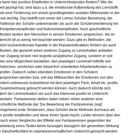
 kann das positive Empfinden in Unterrichtsstunden fördern? Wie die
eit gezeigt hat, sind dazu u.a. die emotionale Aufbereitung des Lernstoffs
wie eine Förderung von einem grundlegenden sozialen Miteinander in der
sse wichtig. Das betrifft zum einen die Lehrer-Schüler-Beziehung, die
hältnisse der Schüler untereinander als auch die Schülerorientierung hin
 Kompetenzempfinden und Autonomieempfinden. Auch ganzheitliche
thoden wollen den Menschen in seinen Emotionen ansprechen, die im
erricht oft zu wenig mit beachtet werden. Dazu gibt es Methoden, die
lizit sozioemotionale Aspekte in der Klasseninteraktion fördern als auch
thoden, die generell einen anderen Zugang zu Lerninhalten anbieten.
ser Zugang ist kein rein kognitiv-analytischer Zugang, sondern er soll
er eine Möglichkeit darstellen, den jeweiligen Leninhalt mithilfe von
hetischen, sinnlichen oder körperlich orientierten Arbeitsmethoden zu
reifen. Dadurch sollen ebenfalls Emotionen in den Schülern
gesprochen werden bzw. soll das Mitbeachten der Emotionen von den
ülern unbewusst rückwirkend mit dem jeweiligen Fach, Inhalt etc. positiv
 Zusammenhang gebracht werden können. Auch dadurch könnte sich
glich die Lernmotivation als auch das Interesse positiv im Unterricht
wickeln. Fantasiereise stellen dabei neben vielen anderen eine
zheitliche Methode dar. Die
Bewertung der Fantasiereise zeigt
hingehend erste Tendenzen, dass Schüler diese Methode durchaus als
hr positiv empfinden und diese ihnen Spaß macht. Leider können über den
such eines Vergleichs der Effekte von Fantasiereisen gegenüber der
arbeitung eines Textes keine Aussagen bezüglich der generellen Wirkung
 Ganzheitlichkeit im naturwissenschaftlichen Unterricht gemacht werden.