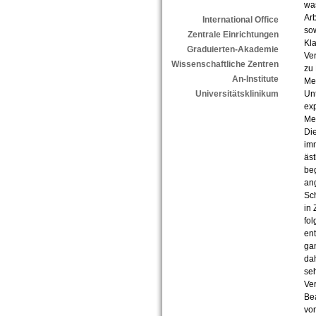
was
Arb
International Office
so
Zentrale Einrichtungen
Kla
Graduierten-Akademie
Ver
Wissenschaftliche Zentren
zu
An-Institute
Me
Unt
Universitätsklinikum
exp
Me
Die
imm
äst
beg
an
Sch
in
fol
ent
gan
da
se
Ver
Be
von