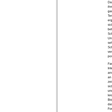
Daz
ihr
ga
Ten
erg
sic
bet
Sch
Unt
se
Sch
ve
po
Fan
Int
an
an
zei
si
un
lei
Bio
da
Fo