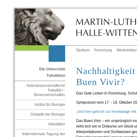
Studium
Forschung
Weiterbildu
Nachhaltigkeit
Die Universität
Fakultäten
Buen Vivir?
Naturwissenschaftliche
Fakultät I -
Das
Gute Leben
in Forschung, Schul
Biowissenschaften
Symposium vom 17. - 19. Oktober 201
Institut für Biologie
.
Und hier geht es zur Homepage mi
Didaktik der Biologie
Das Buen Vivir – ein ursprünglich 
Aktivitäten
reiht sich ein in Diskurse um Glück 
Interpretationen und Sichtweisen gem
Internationale Tagung der