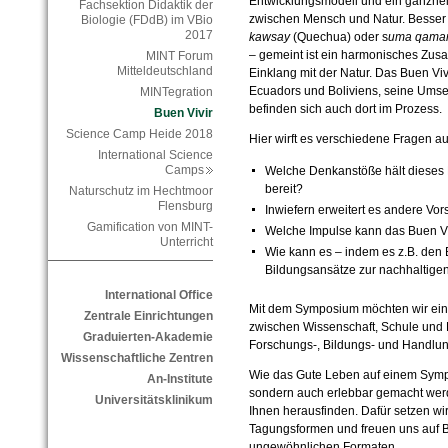
Entwicklungsmodell und ein ganzhei
Fachsektion Didaktik der
zwischen Mensch und Natur. Besser
Biologie (FDdB) im VBio
2017
kawsay
(Quechua) oder s
uma qama
– gemeint ist ein harmonisches Zu
MINT Forum
Mitteldeutschland
Einklang mit der Natur. Das Buen Viv
Ecuadors und Boliviens, seine Ums
MINTegration
befinden sich auch dort im Prozess.
Buen Vivir
Science Camp Heide 2018
Hier wirft es verschiedene Fragen au
International Science
Camps
Welche Denkanstöße hält dieses 
bereit?
Naturschutz im Hechtmoor
Flensburg
Inwiefern erweitert es andere Vo
Gamification von MINT-
Welche Impulse kann das Buen Viv
Unterricht
Wie kann es – indem es z.B. den E
Bildungsansätze zur nachhaltige
International Office
Mit dem Symposium möchten wir eine
Zentrale Einrichtungen
zwischen Wissenschaft, Schule und P
Graduierten-Akademie
Forschungs-, Bildungs- und Handlu
Wissenschaftliche Zentren
Wie das Gute Leben auf einem Symp
An-Institute
sondern auch erlebbar gemacht wer
Universitätsklinikum
Ihnen herausfinden. Dafür setzen wir 
Tagungsformen und freuen uns auf Be
ungewöhnlichen Formaten.