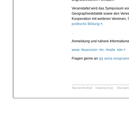
Veranstaltet wird das Symposium von 
Geographiedidaktik sowie den Vere
Kooperation mit weiteren Vereinen, 
politische Bildung
.
.
Anmeldung und nähere Informationen 
www.
buenvivir-
in-
halle.
de
Fragen gerne an
anna.vongruene
Barrierefreiheit
Datenschutz
Disclaim