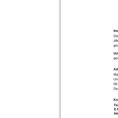
Ins
Die
öff
ges
Um
ge
Ad
Mar
Uni
06
De
Ko
Fa
E-
In