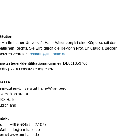
titution
 Martin-Luther-Universität Halle-Wittenberg ist eine Körperschaft des
entlichen Rechts. Sie wird durch die Rektorin Prof. Dr. Claudia Becker
etzlich vertreten:
rektorin@uni-halle.de
satzsteuer-Identifikationsnummer
DE811353703
mäß § 27 a Umsatzsteuergesetz
resse
tin-Luther-Universität Halle-Wittenberg
versitätsplatz 10
108 Halle
utschland
ntakt
x
+49 (0)345 55 27 077
Mail
info@uni-halle.de
ternet
www.uni-halle.de