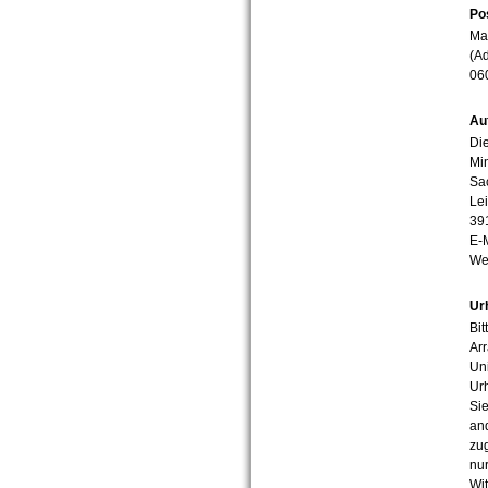
Po
Mar
(Ad
06
Au
Die
Min
Sa
Lei
39
E-
We
Ur
Bit
Arr
Uni
Urh
Sie
an
zug
nur
Wit