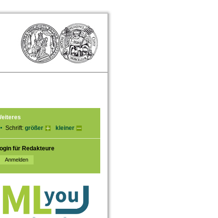
eiteres
Schrift:
größer
kleiner
ogin für Redakteure