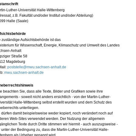
stanschrift
tin-Luther-Universität Halle-Wittenberg
ressat, z.B. Fakultät und/oder Institut und/oder Abteilung)
099 Halle (Saale)
fsichtsbehörde
 zuständige Aufsichtsbehörde ist das
isterium für Wissenschaft, Energie, Klimaschutz und Umwelt des Landes
chsen-Anhalt
pziger Straße 58
112 Magdeburg
Mail:
poststelle@mwu.sachsen-anhalt.de
b:
mwu.sachsen-anhalt.de
heberrechtshinweis
te beachten Sie, dass alle Texte, Bilder und Grafiken sowie ihre
angements - soweit nicht anders ersichtlich - von der Martin-Luther-
versität Halle-Wittenberg selbst erstellt wurden und dem Schutz des
eberrechts unterliegen.
 dürfen damit beispielsweise weder kopiert, noch verändert noch auf
deren Web-Sites verwendet werden. Der Nutzung der allgemein
änglichen Texte durch Dritte stimmen wir hiermit - auch auszugsweise -
 unter der Bedingung zu, dass die Martin-Luther-Universität Halle-
tenberg als Urheber genannt wird.