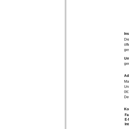
Ins
Die
öff
ges
Um
ge
Ad
Mar
Uni
06
De
Ko
Fa
E-
In