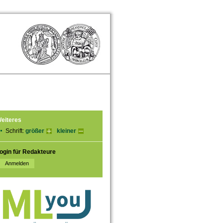
eiteres
Schrift:
größer
kleiner
ogin für Redakteure