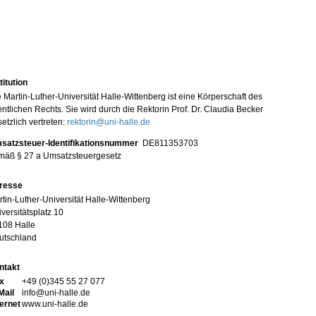
titution
 Martin-Luther-Universität Halle-Wittenberg ist eine Körperschaft des
entlichen Rechts. Sie wird durch die Rektorin Prof. Dr. Claudia Becker
etzlich vertreten:
rektorin@uni-halle.de
satzsteuer-Identifikationsnummer
DE811353703
mäß § 27 a Umsatzsteuergesetz
resse
tin-Luther-Universität Halle-Wittenberg
versitätsplatz 10
108 Halle
utschland
ntakt
x
+49 (0)345 55 27 077
Mail
info@uni-halle.de
ternet
www.uni-halle.de