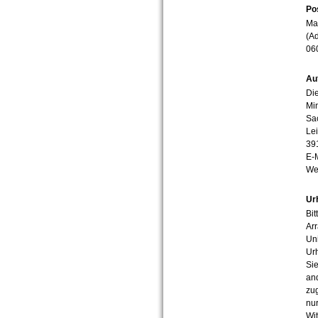
Po
Mar
(Ad
06
Au
Die
Min
Sa
Lei
39
E-
We
Ur
Bit
Arr
Uni
Urh
Sie
an
zug
nur
Wit