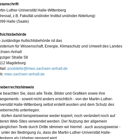
stanschrift
tin-Luther-Universität Halle-Wittenberg
ressat, z.B. Fakultät und/oder Institut und/oder Abteilung)
099 Halle (Saale)
fsichtsbehörde
 zuständige Aufsichtsbehörde ist das
isterium für Wissenschaft, Energie, Klimaschutz und Umwelt des Landes
chsen-Anhalt
pziger Straße 58
112 Magdeburg
Mail:
poststelle@mwu.sachsen-anhalt.de
b:
mwu.sachsen-anhalt.de
heberrechtshinweis
te beachten Sie, dass alle Texte, Bilder und Grafiken sowie ihre
angements - soweit nicht anders ersichtlich - von der Martin-Luther-
versität Halle-Wittenberg selbst erstellt wurden und dem Schutz des
eberrechts unterliegen.
 dürfen damit beispielsweise weder kopiert, noch verändert noch auf
deren Web-Sites verwendet werden. Der Nutzung der allgemein
änglichen Texte durch Dritte stimmen wir hiermit - auch auszugsweise -
 unter der Bedingung zu, dass die Martin-Luther-Universität Halle-
tenberg als Urheber genannt wird.