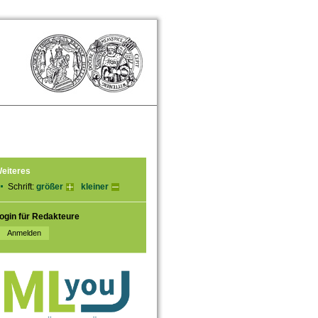
eiteres
Schrift:
größer
kleiner
ogin für Redakteure