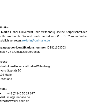
titution
 Martin-Luther-Universität Halle-Wittenberg ist eine Körperschaft des
entlichen Rechts. Sie wird durch die Rektorin Prof. Dr. Claudia Becker
etzlich vertreten:
rektorin@uni-halle.de
satzsteuer-Identifikationsnummer
DE811353703
mäß § 27 a Umsatzsteuergesetz
resse
tin-Luther-Universität Halle-Wittenberg
versitätsplatz 10
108 Halle
utschland
ntakt
x
+49 (0)345 55 27 077
Mail
info@uni-halle.de
ternet
www.uni-halle.de