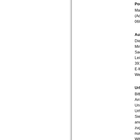
Po
Mar
(Ad
06
Au
Die
Min
Sa
Lei
39
E-
We
Ur
Bit
Arr
Uni
Urh
Sie
an
zug
nur
Wit