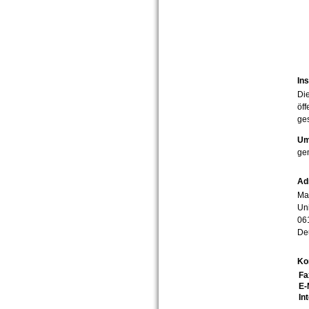
Ins
Die
öff
ges
Um
ge
Ad
Mar
Uni
06
De
Ko
Fa
E-
In