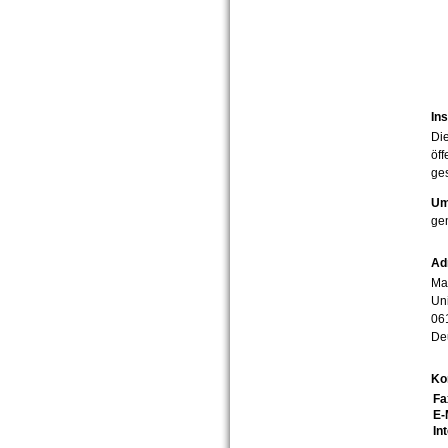
Ins
Die
öff
ges
Um
ge
Ad
Mar
Uni
06
De
Ko
Fa
E-
In