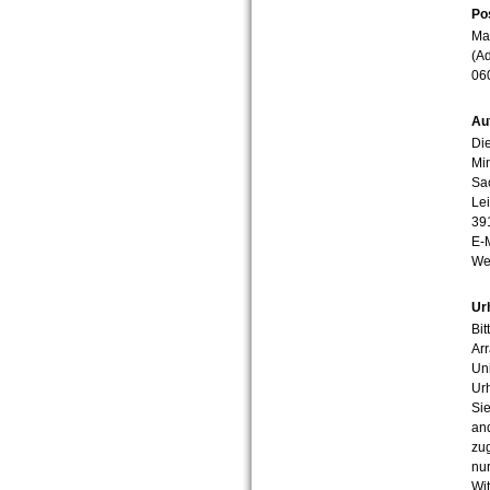
Po
Mar
(Ad
06
Au
Die
Min
Sa
Lei
39
E-
We
Ur
Bit
Arr
Uni
Urh
Sie
an
zug
nur
Wit