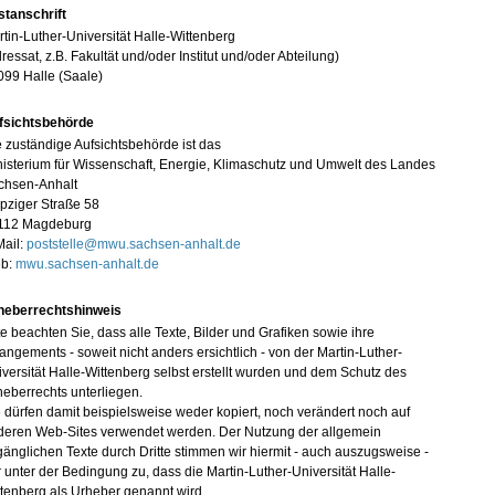
stanschrift
tin-Luther-Universität Halle-Wittenberg
ressat, z.B. Fakultät und/oder Institut und/oder Abteilung)
099 Halle (Saale)
fsichtsbehörde
 zuständige Aufsichtsbehörde ist das
isterium für Wissenschaft, Energie, Klimaschutz und Umwelt des Landes
chsen-Anhalt
pziger Straße 58
112 Magdeburg
Mail:
poststelle@mwu.sachsen-anhalt.de
b:
mwu.sachsen-anhalt.de
heberrechtshinweis
te beachten Sie, dass alle Texte, Bilder und Grafiken sowie ihre
angements - soweit nicht anders ersichtlich - von der Martin-Luther-
versität Halle-Wittenberg selbst erstellt wurden und dem Schutz des
eberrechts unterliegen.
 dürfen damit beispielsweise weder kopiert, noch verändert noch auf
deren Web-Sites verwendet werden. Der Nutzung der allgemein
änglichen Texte durch Dritte stimmen wir hiermit - auch auszugsweise -
 unter der Bedingung zu, dass die Martin-Luther-Universität Halle-
tenberg als Urheber genannt wird.