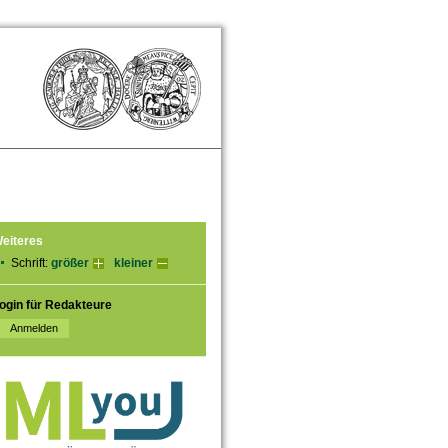
eiteres
Schrift:
größer
kleiner
ogin für Redakteure