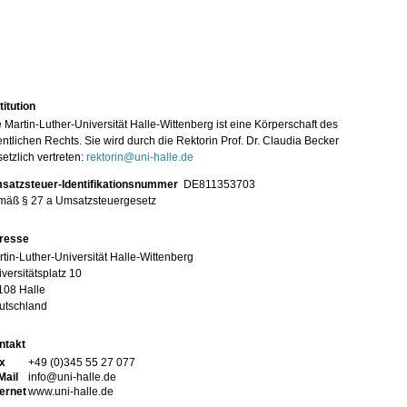
titution
 Martin-Luther-Universität Halle-Wittenberg ist eine Körperschaft des
entlichen Rechts. Sie wird durch die Rektorin Prof. Dr. Claudia Becker
etzlich vertreten:
rektorin@uni-halle.de
satzsteuer-Identifikationsnummer
DE811353703
mäß § 27 a Umsatzsteuergesetz
resse
tin-Luther-Universität Halle-Wittenberg
versitätsplatz 10
108 Halle
utschland
ntakt
x
+49 (0)345 55 27 077
Mail
info@uni-halle.de
ternet
www.uni-halle.de