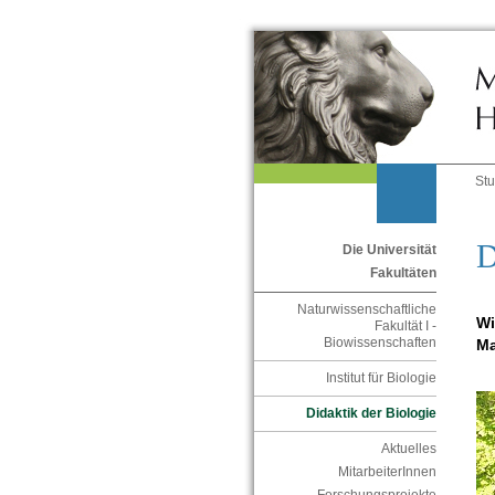
St
D
Die Universität
Fakultäten
Naturwissenschaftliche
Wi
Fakultät I -
Biowissenschaften
Ma
Institut für Biologie
Didaktik der Biologie
Aktuelles
MitarbeiterInnen