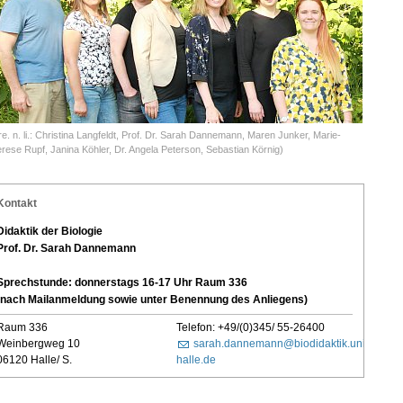
 re. n. li.: Christina Langfeldt, Prof. Dr. Sarah Dannemann, Maren Junker, Marie-
rese Rupf, Janina Köhler, Dr. Angela Peterson, Sebastian Körnig)
Kontakt
Didaktik der Biologie
Prof. Dr. Sarah Dannemann
Sprechstunde: donnerstags 16-17 Uhr Raum 336
(nach Mailanmeldung sowie unter Benennung des Anliegens)
Raum 336
Telefon: +49/(0)345/ 55-26400
Weinbergweg 10
sarah.dannemann@biodidaktik.uni-
06120 Halle/ S.
halle.de