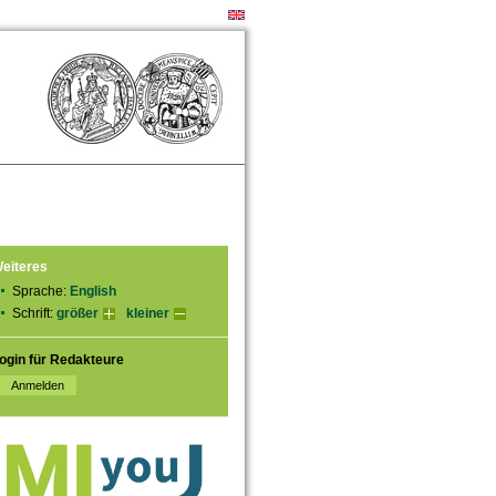
eiteres
Sprache:
English
Schrift:
größer
kleiner
ogin für Redakteure