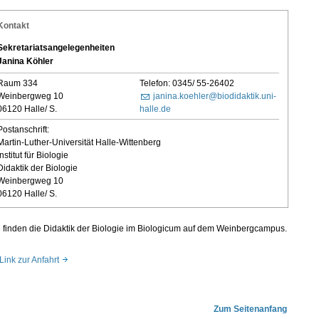
Kontakt
Sekretariatsangelegenheiten
Janina Köhler
Raum 334
Telefon: 0345/ 55-26402
Weinbergweg 10
janina.koehler@biodidaktik.uni-
06120 Halle/ S.
halle.de
Postanschrift:
Martin-Luther-Universität Halle-Wittenberg
Institut für Biologie
Didaktik der Biologie
Weinbergweg 10
06120 Halle/ S.
 finden die Didaktik der Biologie im Biologicum auf dem Weinbergcampus.
Link zur Anfahrt
Zum Seitenanfang