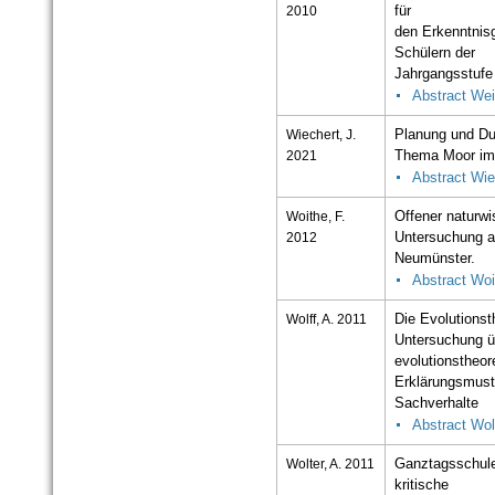
2010
für
den Erkenntnis
Schülern der
Jahrgangsstufe
Abstract Wei
Wiechert, J.
Planung und Du
2021
Thema Moor im 
Abstract Wie
Woithe, F.
Offener naturwi
2012
Untersuchung an
Neumünster.
Abstract Woi
Wolff, A. 2011
Die Evolutionst
Untersuchung u
evolutionstheor
Erklärungsmust
Sachverhalte
Abstract Wol
Wolter, A. 2011
Ganztagsschule
kritische