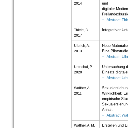
2014
und
digitaler Medien
Freilandexkurs
Abstract Thi
Thiele, B.
Integrativer Un
2017
Ulbrich, A.
Neue Materialie
2013
Eine Pilotstudi
Abstract Ulb
Urbschat, P.
Untersuchung d
2020
Einsatz digital
Abstract Urb
Walther, A.
Sexualerziehun
2011
Wirklichkeit: Ei
empirische Stud
Sexualerziehung
Anhalt
Abstract Wal
Walther, A. M.
Erstellen und E