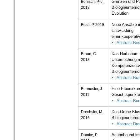
Bönisch, P.-J.
Grenzen und Po
2018
Biologieunterri
Evolution
Bose, P. 2019
Neue Ansätze i
Entwicklung
einer kooperati
Abstract Bo
Braun, C.
Das Herbarium: 
2013
Untersuchung mi
Kompetenzentw
Biologieunterric
Abstract Bra
Burmester, J.
Eine Elbeexkurs
2011
Gesichtspunkt
Abstract Bu
Drechsler, M.
Das Grüne Klas
2016
Biologieunterric
Abstract Dre
Domke, P.
Actionbound im 