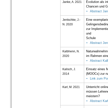
Janke, A. 2021
Evolution als i
Chancen und Gr
Abstract Ja
Jentschke, J.-
Eine exemplari
N. 2020
Gelingensbedi
zur Implementie
und
Schule
Abstract Je
Kalbhenn, N.
Naturwahrnehmu
2020
im Rahmen eine
Abstract Ka
Kalisch, J.
Einsatz eines 
2014
(MOOCs) zur na
Link zum Po
Karl, M. 2021
Unterricht onli
müssen Lehren
meistern?
Abstract Kar