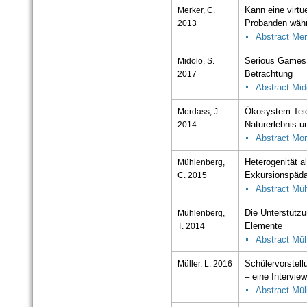
Merker, C.
Kann eine virtu
2013
Probanden währ
Abstract Mer
Midolo, S.
Serious Games i
2017
Betrachtung
Abstract Mid
Mordass, J.
Ökosystem Teic
2014
Naturerlebnis u
Abstract Mo
Mühlenberg,
Heterogenität a
C. 2015
Exkursionspädag
Abstract Mü
Mühlenberg,
Die Unterstütz
T. 2014
Elemente
Abstract Mü
Müller, L. 2016
Schülervorstell
– eine Intervie
Abstract Mül