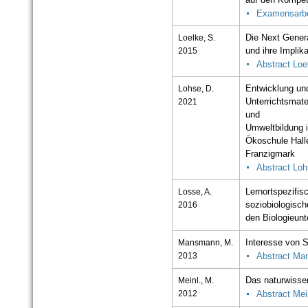
auf den Kompet
Examensarbe
Loelke, S.
Die Next Gener
2015
und ihre Implik
Abstract Loe
Lohse, D.
Entwicklung und
2021
Unterrichtsmat
und
Umweltbildung 
Ökoschule Hall
Franzigmark
Abstract Lo
Losse, A.
Lernortspezifis
2016
soziobiologisc
den Biologieun
Mansmann, M.
Interesse von S
2013
Abstract M
Meinl., M.
Das naturwiss
2012
Abstract Mei