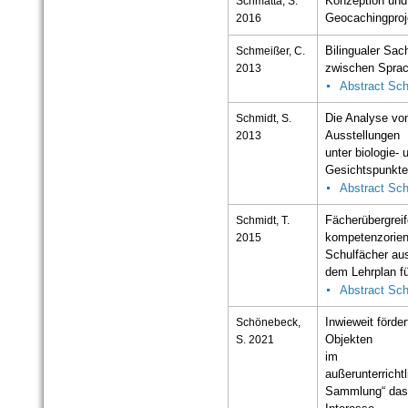
Schmatta, S.
Konzeption und
2016
Geocachingpro
Schmeißer, C.
Bilingualer Sac
2013
zwischen Spra
Abstract Sc
Schmidt, S.
Die Analyse vo
2013
Ausstellungen
unter biologie-
Gesichtspunkt
Abstract Sc
Schmidt, T.
Fächerübergreif
2015
kompetenzorien
Schulfächer au
dem Lehrplan f
Abstract Sc
Schönebeck,
Inwieweit förder
S. 2021
Objekten
im
außerunterricht
Sammlung“ da