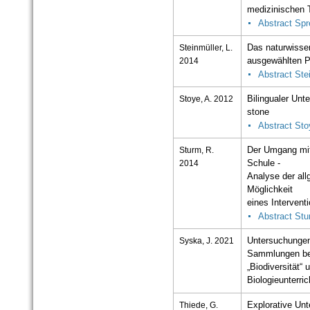
medizinischen 
Abstract Spr
Steinmüller, L.
Das naturwisse
2014
ausgewählten P
Abstract Ste
Stoye, A. 2012
Bilingualer Unte
stone
Abstract Sto
Sturm, R.
Der Umgang mit 
2014
Schule -
Analyse der all
Möglichkeit
eines Intervent
Abstract St
Syska, J. 2021
Untersuchungen
Sammlungen bei
„Biodiversität“
Biologieunterric
Thiede, G.
Explorative Un