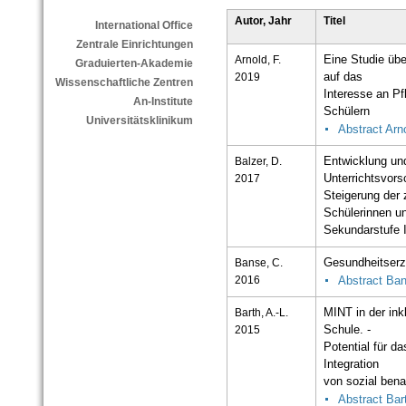
Autor, Jahr
Titel
International Office
Zentrale Einrichtungen
Arnold, F.
Eine Studie übe
Graduierten-Akademie
2019
auf das
Wissenschaftliche Zentren
Interesse an P
An-Institute
Schülern
Universitätsklinikum
Abstract Arn
Balzer, D.
Entwicklung un
2017
Unterrichtsvors
Steigerung der 
Schülerinnen un
Sekundarstufe 
Banse, C.
Gesundheitserzi
2016
Abstract Ba
Barth, A.-L.
MINT in der ink
2015
Schule. -
Potential für d
Integration
von sozial bena
Abstract Bar