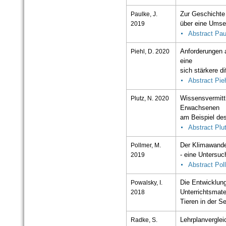
Paulke, J.
Zur Geschichte 
2019
über eine Umse
Abstract Pau
Piehl, D. 2020
Anforderungen a
eine
sich stärkere d
Abstract Pie
Plutz, N. 2020
Wissensvermitt
Erwachsenen
am Beispiel d
Abstract Plu
Pollmer, M.
Der Klimawandel
2019
- eine Untersu
Abstract Pol
Powalsky, I.
Die Entwicklun
2018
Unterrichtsmat
Tieren in der S
Radke, S.
Lehrplanverglei