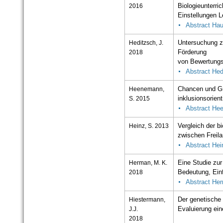
2016
Biologieunterric
Einstellungen L
Abstract Hau
Heditzsch, J.
Untersuchung z
2018
Förderung
von Bewertungs
Abstract Hed
Heenemann,
Chancen und Gr
S. 2015
inklusionsorient
Abstract He
Heinz, S. 2013
Vergleich der 
zwischen Freil
Abstract Hei
Herman, M. K.
Eine Studie zur
2018
Bedeutung, Ein
Abstract He
Hiestermann,
Der genetische
J.J.
Evaluierung ein
2018