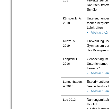
2017
Projekts zur S
Naturschutzbew
Schülern
Künstler, M. A.
Untersuchungen
2018
fächerübergreif
Lehrkräften
Abstract Kün
Kunze, S.
Entwicklung und
2019
Gymnasium zum 
des Biologieunt
Langfeld, C.
Geocaching im B
2016
Unterrichtsmet
Lernens?
Abstract Lan
Langenhagen,
Experimentieren
A. 2015
Sekundarstufe I
Abstract La
Lau 2012
Nahrungsmittel
Hinblick