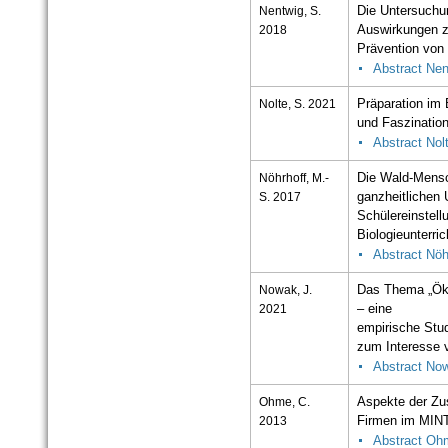
Nentwig, S.
Die Untersuch
2018
Auswirkungen z
Prävention von 
Abstract Nen
Nolte, S. 2021
Präparation im 
und Faszinatio
Abstract Nol
Nöhrhoff, M.-
Die Wald-Mensc
S. 2017
ganzheitlichen 
Schülereinstel
Biologieunterric
Abstract Nöh
Nowak, J.
Das Thema „Öko
2021
– eine
empirische Stu
zum Interesse 
Abstract No
Ohme, C.
Aspekte der Z
2013
Firmen im MINT
Abstract Oh