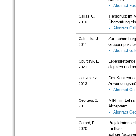
Abstract Fux
Gallas, C.
Tierschutz im 
2010
Überprüfung ei
Abstract Gal
Galonska, J.
Zur fächerüberg
2011
Gruppenpuzzle
Abstract Ga
Gburczyk, L.
Lebensrettende
2021
digitalen und a
Genzmer, A.
Das Konzept de
2013
Anwendungsmögl
Abstract Ge
Georges, S.
MINT im Lehram
2011
Akzeptanz
Abstract Ge
Gerard, P.
Projektorientier
2020
Einfluss
auf die Naturve