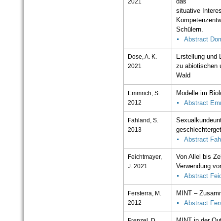
2021
das
situative Intere
Kompetenzentwi
Schülern.
Abstract Do
Dose, A. K.
Erstellung und 
2021
zu abiotischen 
Wald
Emmrich, S.
Modelle im Biol
2012
Abstract Em
Fahland, S.
Sexualkundeunte
2013
geschlechterge
Abstract Fah
Feichtmayer,
Von Allel bis Z
J. 2021
Verwendung von 
Abstract Fei
Fersterra, M.
MINT – Zusamm
2012
Abstract Fer
Frenzel, D.
MINT in der Ou