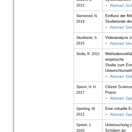
2012
Abstract Sic
Siemoneit, N.
Einfluss der Mi
2019
Studierende de
Abstract Sie
Skudlarek, S.
Videoanalyse z
2015
Abstract Sku
Slotta, R. 2021
Methodenvielfal
empirische
Studie zum Ein
Unterrichtsmet
Abstract Slo
Spenn, H. H.
Citizen Science
2017
Praxis
Abstract Sp
Sperling, W.
Eine virtuelle
2012
Abstract Spe
Spreer, J.
Untersuchung z
2020
Schülern an