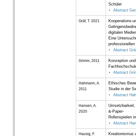
Schüler
Abstract Ger
Gräf, T. 2021
Kooperations-un
Gelingensbedin
digitalen Medie
Eine Untersuch
professionelle
Abstract Grä
Grimm, 2011
Konzeption und
Fachhochschul
Abstract Gr
Hahmann, A.
Ethisches Bewer
2011
Studie in der 
Abstract Ha
Hansen, A.
Umsetzbarkeit, 
2020
&-Paper-
Rollenspielen i
Abstract Ha
Hausig, F.
Kreationismus u