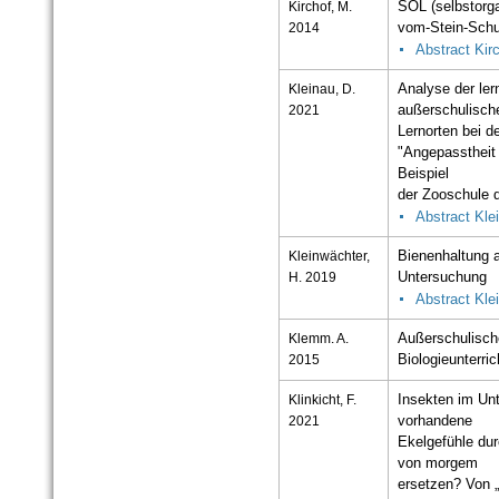
Kirchof, M.
SOL (selbstorga
2014
vom-Stein-Schu
Abstract Kir
Kleinau, D.
Analyse der ler
2021
außerschulisch
Lernorten bei 
"Angepasstheit
Beispiel
der Zooschule 
Abstract Kle
Kleinwächter,
Bienenhaltung 
H. 2019
Untersuchung
Abstract Kle
Klemm. A.
Außerschulische
2015
Biologieunterric
Klinkicht, F.
Insekten im Un
2021
vorhandene
Ekelgefühle dur
von morgem
ersetzen? Von „