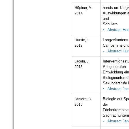
Höpfner, M.
hands-on Tätigk
2014
Auswirkungen au
und
Schülern
Abstract Hoe
Hursie, L.
Langzeitunters
2018
Camps hinsichtl
Abstract Hur
Jacobi, J.
Interventionsst
2015
Pflegeberufen
Entwicklung ei
Biologieunterric
Sekundarstufe 
Abstract Jac
Jänicke, B.
Biologie auf S
2015
der
Fächerkombinat
Sachfachunterr
Abstract Jän