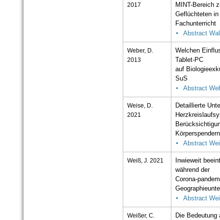
2017
MINT-Bereich zu
Geflüchteten in
Fachunterricht
Abstract Wal
Weber, D.
Welchen Einflu
2013
Tablet-PC
auf Biologieexk
SuS
Abstract We
Weise, D.
Detaillierte Un
2021
Herzkreislaufsy
Berücksichtigung
Körperspender
Abstract We
Weiß, J. 2021
Inwieweit beein
während der
Corona-pandemi
Geographieunte
Abstract We
Weißer, C.
Die Bedeutung a