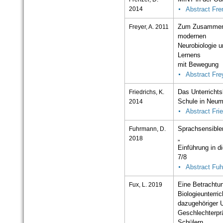
2014
Abstract Fre
Freyer, A. 2011
Zum Zusammenh
modernen
Neurobiologie 
Lernens
mit Bewegung
Abstract Fre
Friedrichs, K.
Das Unterrichts
2014
Schule in Neum
Abstract Fri
Fuhrmann, D.
Sprachsensibler
2018
„
Einführung in d
7/8
Abstract Fu
Fux, L. 2019
Eine Betrachtu
Biologieunterri
dazugehöriger U
Geschlechterpr
Schülern