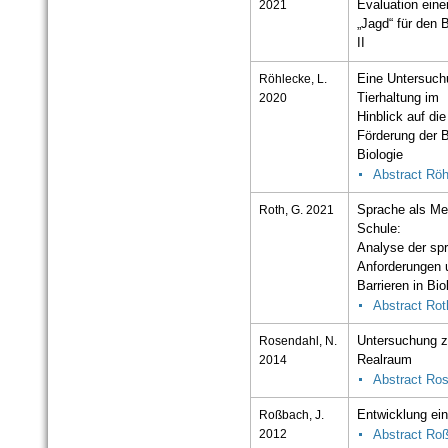
2021
Evaluation eine
„Jagd“ für den 
II
Röhlecke, L.
Eine Untersuch
2020
Tierhaltung im
Hinblick auf die
Förderung der
Biologie
Abstract Rö
Roth, G. 2021
Sprache als Me
Schule:
Analyse der spr
Anforderungen 
Barrieren in Bi
Abstract Rot
Rosendahl, N.
Untersuchung z
2014
Realraum
Abstract Ro
Roßbach, J.
Entwicklung ei
2012
Abstract Ro