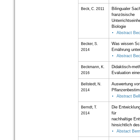
Beck, C. 2011
Bilingualer Sac
französische
Unterrichtsein
Biologie
Abstract Be
Becker, S.
Was wissen Sch
2014
Ernährung unte
Abstract Bec
Beckmann, K.
Didaktisch-met
2016
Evaluation ein
Bellstedt, N.
Auswertung von
2014
Pflanzenbesti
Abstract Bell
Berndt, T.
Die Entwicklu
2014
für
nachhaltige Ent
hinsichtlich de
Abstact Bern